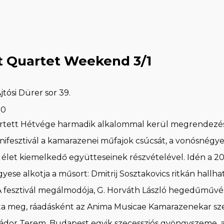
 Quartet Weekend 3/1
tósi Dürer sor 39.
00
rtett Hétvége harmadik alkalommal kerül megrendezés
ifesztivál a kamarazenei műfajok csúcsát, a vonósnégyes
i élet kiemelkedő együtteseinek részvételével. Idén a 
ese alkotja a műsort: Dmitrij Sosztakovics ritkán hallható
A fesztivál megálmodója, G. Horváth László hegedűművész
ta meg, ráadásként az Anima Musicae Kamarazenekar sze
 Nádor Terem, Budapest egyik szecessziós gyöngyszeme, am