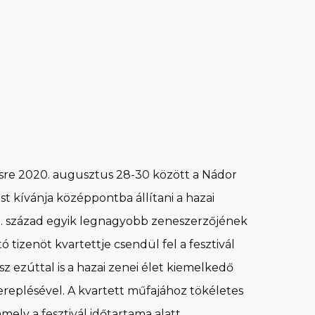
re 2020. augusztus 28-30 között a Nádor
t kívánja középpontba állítani a hazai
20. század egyik legnagyobb zeneszerzőjének
 tizenöt kvartettje csendül fel a fesztivál
 ezúttal is a hazai zenei élet kiemelkedő
replésével. A kvartett műfajához tökéletes
ely a fesztivál időtartama alatt