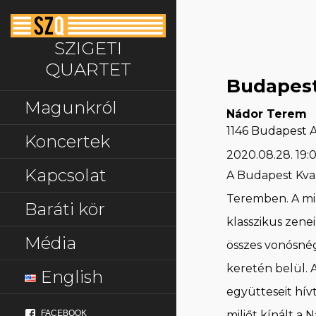
Skip
to
content
SZIGETI
QUARTET
Budapest
Magunkról
Nádor Terem
1146 Budapest Aj
Koncertek
2020.08.28.
19:
Kapcsolat
A Budapest Kva
Teremben. A min
Baráti kör
klasszikus zene
Média
összes vonósnégy
keretén belül. 
English
együtteseit hív
FACEBOOK
miliőt kínált a