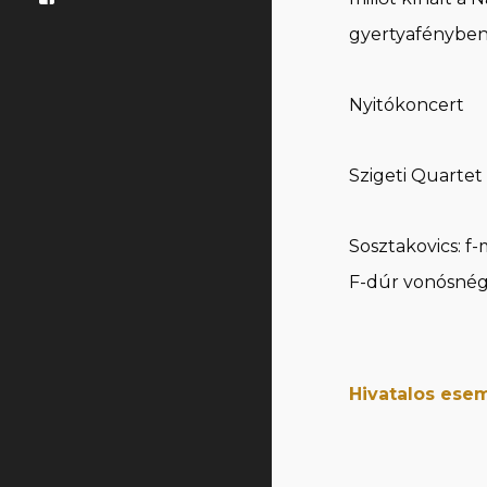
gyertyafényben 
Nyitókoncert
Szigeti Quartet
Sosztakovics: f-
F-dúr vonósnég
Hivatalos ese