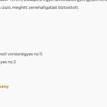
úszó, meghitt zenehallgatást biztosított.
moll vonósnégyes no.11.
yes no.3
mény