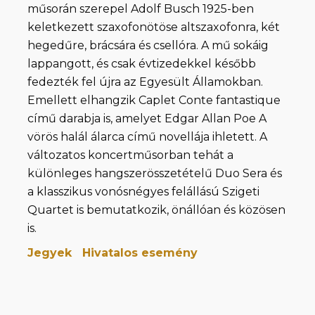
műsorán szerepel Adolf Busch 1925-ben
keletkezett szaxofonötöse altszaxofonra, két
hegedűre, brácsára és csellóra. A mű sokáig
lappangott, és csak évtizedekkel később
fedezték fel újra az Egyesült Államokban.
Emellett elhangzik Caplet Conte fantastique
című darabja is, amelyet Edgar Allan Poe A
vörös halál álarca című novellája ihletett. A
változatos koncertműsorban tehát a
különleges hangszerösszetételű Duo Sera és
a klasszikus vonósnégyes felállású Szigeti
Quartet is bemutatkozik, önállóan és közösen
is.
Jegyek
Hivatalos esemény