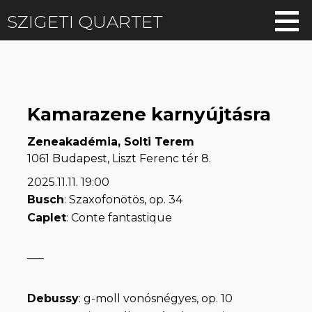
SZIGETI QUARTET
Skip
to
content
Kamarazene karnyújtásra
Zeneakadémia, Solti Terem
1061 Budapest, Liszt Ferenc tér 8.
2025.11.11.
19:00
Busch
: Szaxofonötös, op. 34
Caplet
: Conte fantastique
—–
Debussy
: g-moll vonósnégyes, op. 10