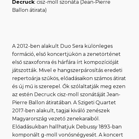
Decruck
: cisz-moll szonáta (Jean-Pierre
Ballon átirata)
A 2012-ben alakult Duo Sera különleges
formáció, első koncertjükön a zenetörténet
első szaxofonra és hárfára írt kompozícióját
játszották. Mivel e hangszerpárosítás eredeti
repertoárja szűkös, előadásaikon számos átirat
és új mű is szerepel. Ők szólaltatják meg ezen
az estén Decruck cisz-moll szonátáját Jean-
Pierre Ballon átiratában. A Szigeti Quartet
2017-ben alakult, tagjai kiváló zenészek
Magyarország vezető zenekaraiból.
Előadásukban hallhatjuk Debussy 1893-ban
komponált g-moll vonósnégyesét. A koncert